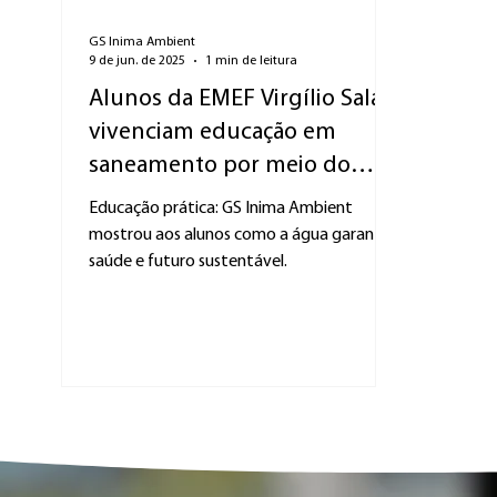
GS Inima Ambient
9 de jun. de 2025
1 min de leitura
Alunos da EMEF Virgílio Salata
vivenciam educação em
saneamento por meio do
projeto Herdeiros do Futuro
Educação prática: GS Inima Ambient
mostrou aos alunos como a água garante
saúde e futuro sustentável.