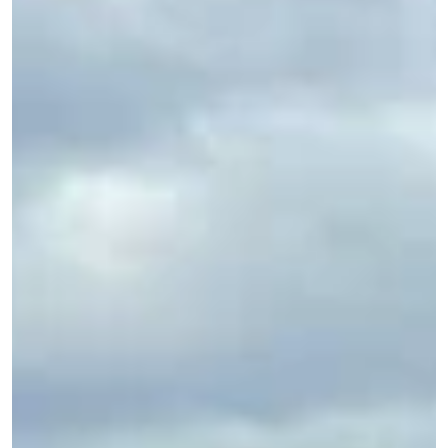
Ribeirão Preto homenageia GS Inima
Ambient pelos 30 anos de transformação no
saneamento
Câmara reconhece GS Inima Ambient e Paulo Roberto de Oliveira por
transformar saneamento em qualidade de vida.